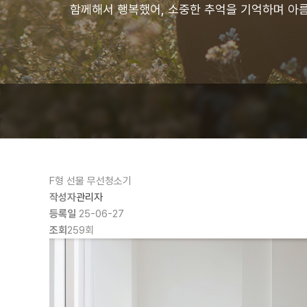
함께해서 행복했어, 소중한 추억을 기억하며 아
F형 선물
무선청소기
작성자
관리자
등록일
25-06-27
조회
259회