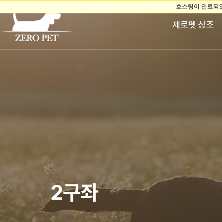
제로펫 상조
2구좌