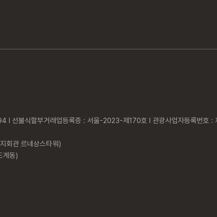
4 l 선불식할부거래업등록증 : 서울-2023-제170호 l 관광사업자등록번호 : 제
회복지회관 르네상스타워)
도계동)