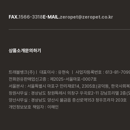
FAX.
1566-3318
E-MAIL.
zeropet@zeropet.co.kr
상품소개
문의하기
트래블뱅크(주)ㅣ 대표이사 : 유현숙 ㅣ 사업자등록번호 : 613-81-7099
전화권유판매업신고증 : 제2025-서울마포-0007호
서울본사 : 서울특별시 마포구 만리재로14, 2305호(공덕동, 한국사
창원사무실 : 경상남도 창원특례시 의창구 우곡로2-11 강남프리텔 2층(
양산사무실 : 경상남도 양산시 물금읍 증산로역153 정우프라자 203호
개인정보보호 책임자 : 이해인