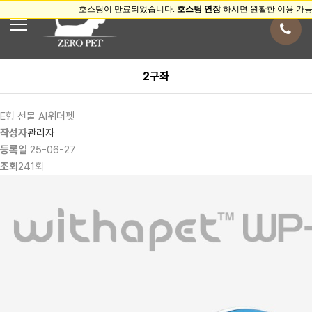
2구좌
E형 선물
AI위더펫
작성자
관리자
등록일
25-06-27
조회
241회